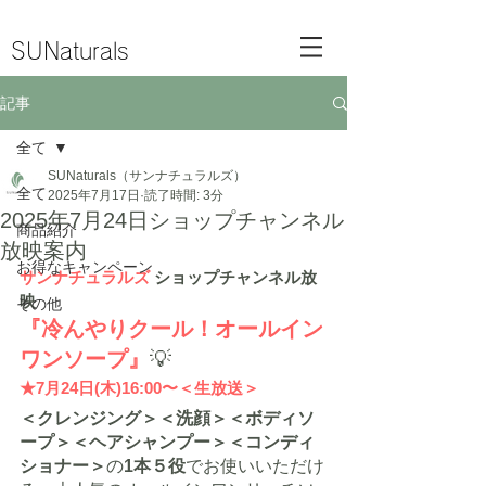
SUNaturals
記事
全て
SUNaturals（サンナチュラルズ）
全て
2025年7月17日
読了時間: 3分
2025年7月24日ショップチャンネル
商品紹介
放映案内
お得なキャンペーン
サンナチュラルズ
 ショップチャンネル放
映
その他
『冷んやりクール
！
オールイン
ワンソープ』
💡
★7月24日(木)16:00〜＜生放送＞
＜クレンジング＞＜洗顔＞＜ボディソ
ープ＞＜ヘアシャンプー＞＜コンディ
ショナー＞
の
1本５役
でお使いいただけ