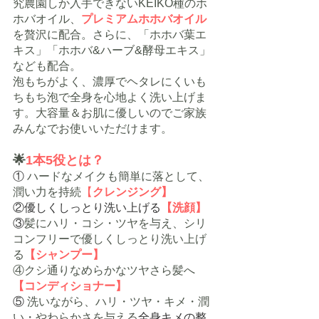
究農園しか入手できないKEIKO種のホ
ホバオイル、
プレミアムホホバオイル
を贅沢に配合
。
さらに、
「ホホバ葉エ
キス」「ホホバ&ハーブ&酵母エキス」
なども配合。
泡もちがよく、濃厚でヘタレにくいも
ちもち泡で全身を心地よく洗い上げま
す。大容量＆お肌に優しいのでご家族
みんなでお使いいただけます。
🌟
1本5役とは？
① 
ハードなメイクも簡単に落として、
潤い力を持続
【
クレンジング】
②優しくしっとり洗い上げる
【洗顔】
③
髪にハリ・コシ・ツヤを与え、シリ
コンフリーで優しくしっとり洗い上げ
る
【シャンプー】
④クシ通りなめらかなツヤさら髪へ
【コンディショナー】
⑤ 
洗いながら、ハリ・ツヤ・キメ・潤
い・やわらかさを与える
全身キメの整