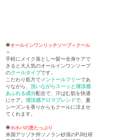
🌟
オールインワンリッチソープ＜クール
＞ 
手軽にメイク落とし〜髪〜全身ケアで
きると大人気のオールインワンソープ
の
クールタイプ
です。
こだわり処方で
メントールフリー
であ
りながら、
洗いながらスーッと清涼感
あふれる成分
配合で、汗ばむ肌を快適
にケア。
清涼感アロマブレンド
で、夏
シーズンを香りからもクールに涼ませ
てくれます。
🌟
ホホバの恵たっぷり
米国アリゾナ州ソノラン砂漠のPJI社研