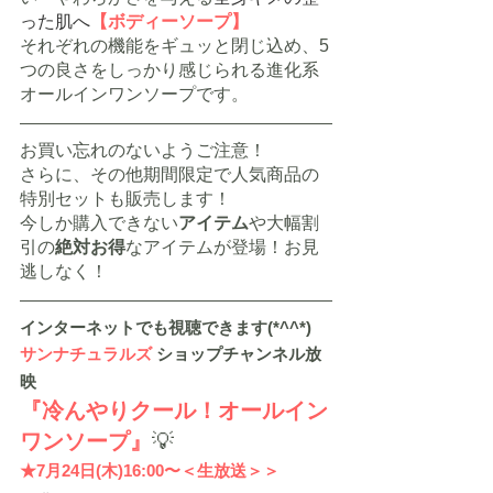
った肌へ
【ボディーソープ】
それぞれの機能をギュッと閉じ込め、5
つの良さをしっかり感じられる進化系
オールインワンソープです。
お買い忘れのないようご注意！
さらに、その他期間限定で人気商品の
特別セットも販売します！
今しか購入できない
アイテム
や大幅割
引の
絶対お得
なアイテムが登場！お見
逃しなく！
インターネットでも視聴できます(*^^*)
サンナチュラルズ
 ショップチャンネル放
映
『冷んやりクール！オールイン
ワンソープ』
💡
★7月24日(木)16:00〜＜生放送＞＞