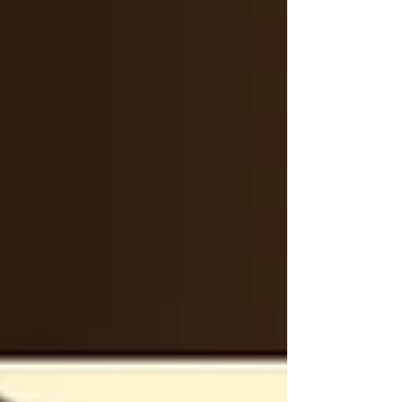
ンリンクルセラム」の主成分であるホホバ＆ハ
ーブエキス＆酵母エキスを配合し、ハリのある
お肌へと導く化粧水。 さらに、KEIKO種プレミ
アムホホバオイル（ホホバ種子油）をはじめ、
ホホバ葉エキス、キハダ樹皮