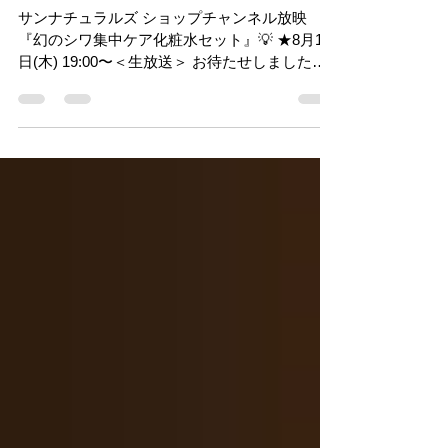
2026年8月13日ショップチャンネル
放映案内
サンナチュラルズ ショップチャンネル放映
『幻のシワ集中ケア化粧水セット』💡 ★8月13
日(木) 19:00〜＜生放送＞ お待たせしました！
あの幻のハリ潤い化粧水が待望の再登場✨ 大人
気の夜用集中美容液「ムーンリンクルセラム」
の主成分であるホホバ・ハーブエキス・酵母エ
キスをたっぷり配合した、ハリ感にこだわった
シワ集中ケア化粧水です。 [セット内容] ◆ムー
ンリンクルウォーター 300mL×2本 ”ハーブ発酵
エキスが肌にピンとハリ” ホホバの伝道師・堀
安子が自ら開発に携わり、みずみずしく心地よ
い使用感で、夏の乾燥対策やエイジングケアに
もおすすめ♪300mLと、大容量の2本セットなの
でたっぷりご使用いただけます。希少な原料を
使用しているため、期間＆数量限定での製造に
なります。ぜひお買い逃しなく！ ◆ムーンリン
クルウォーター 大人気の夜用集中美容液「ムー