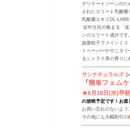
デリケートゾーンのため
されたエリート乳酸菌
乳酸菌エキスDL-LAB
 近年注目の集まる「皮膚常在細菌叢」の専門研究チームが産婦人科医と開発に成功したデリケートゾー
ンのエリート成分です
超微粒子ファインミス
トペーパーやサニタリ
るシトラス系の香りに
サンナチュラルズ
『簡単フェムケ
★6月18日(水)早朝
の放映予定で
す！お楽
お買い忘れのないよう
その他にも大幅割引の