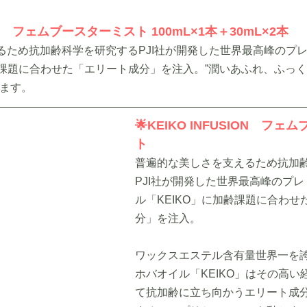
SION　フェムブースターミスト 100mL×1本＋30mL×2本
るため抗加齢科学を研究するPJI社が開発した世界最高峰のプ
齢課題に合わせた「エリート成分」を注入。
”潤いあふれ、ふっ
きます。
🌟KEIKO INFUSION　フ
ト
普遍的な美しさを支えるため抗加
PJI社が開発した世界最高峰のプ
ル「KEIKO」に加齢課題に合わせ
分」を注入。
ワックスエステル含有量世界一を
ホバオイル「KEIKO」はその高い
て抗加齢に立ち向かうエリート成