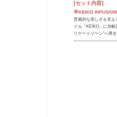
[セット内容]
🌟KEIKO INFU
普遍的な美しさを支え
イル「KEIKO」に加
リケートゾーン”へ導