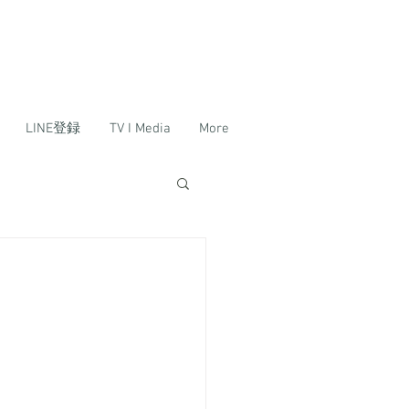
LINE登録
TV I Media
More