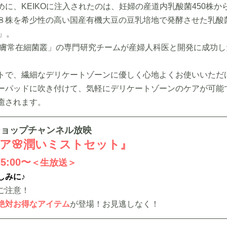
に、KEIKOに注入されたのは、妊婦の産道内乳酸菌450株か
８株を希少性の高い国産有機大豆の豆乳培地で発酵させた乳酸
8」。
。
トで、繊細なデリケートゾーンに優しく心地よくお使いいただ
ーパッドに吹き付けて、気軽にデリケートゾーンのケアが可能
癒されます。
ショップチャンネル放映
ア🌸潤いミストセット』
5:00〜
＜生放送＞
しみに♪
ご注意！
絶対お得なアイテム
が登場！お見逃しなく！