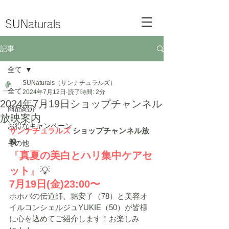
SUNaturals
記事
全て
SUNaturals（サンナチュラルズ）
全て
2024年7月12日
読了時間: 2分
2024年7月19日ショップチャンネル
商品紹介
放映案内
お得なキャンペーン
サンナチュラルズ
ショップチャンネル放
映
その他
『
真夏の美白とハリ集中ケアセ
ット
』
💡
7月19日(金)23:00〜
ホホバの伝道師、堀安子（78）と美容オ
イルコンシェルジュYUKIE（50）が皆様
に心を込めてご紹介します！お楽しみ