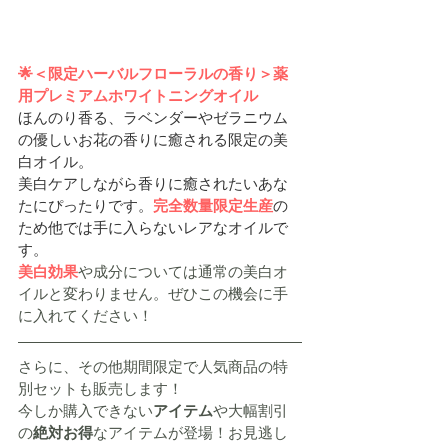
🌟
＜限定ハーバルフローラルの香り
＞薬
用プレミアムホワイトニングオイル
ほんのり香る、ラベンダーやゼラニウム
の優しいお花の香りに癒される限定の美
白オイル。
美白ケアしながら香りに癒されたいあな
たにぴったりです。
完全数量限定生産
の
ため他では手に入らないレアなオイルで
す。
美白効果
や成分については通常の美白オ
イルと変わりません。ぜひこの機会に手
に入れてください！
さらに、その他期間限定で人気商品の特
別セットも販売します！
今しか購入できない
アイテム
や大幅割引
の
絶対お得
なアイテムが登場！お見逃し