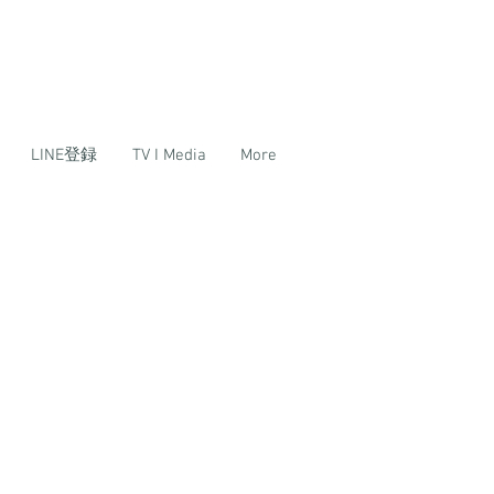
LINE登録
TV I Media
More